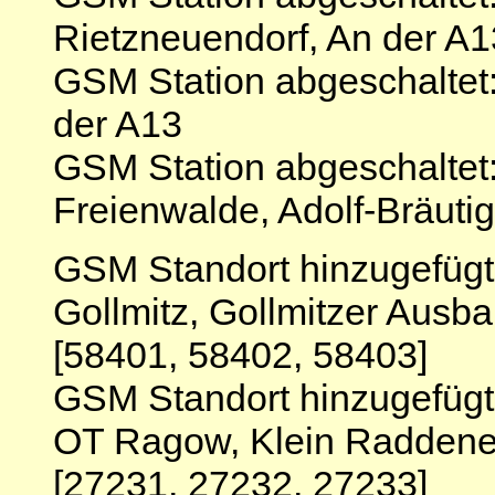
Rietzneuendorf, An der A
GSM Station abgeschalte
der A13
GSM Station abgeschalte
Freienwalde, Adolf-Bräutig
GSM Standort hinzugefüg
Gollmitz, Gollmitzer Ausba
[58401, 58402, 58403]
GSM Standort hinzugefüg
OT Ragow, Klein Raddener
[27231, 27232, 27233]