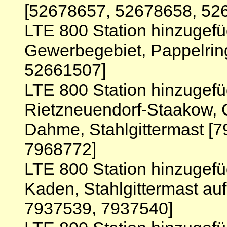
[52678657, 52678658, 52
LTE 800 Station hinzugefü
Gewerbegebiet, Pappelrin
52661507]
LTE 800 Station hinzugef
Rietzneuendorf-Staakow, 
Dahme, Stahlgittermast [
7968772]
LTE 800 Station hinzugef
Kaden, Stahlgittermast au
7937539, 7937540]