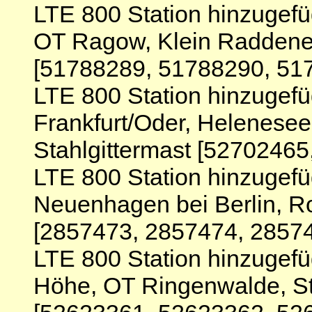
LTE 800 Station hinzugef
OT Ragow, Klein Raddener
[51788289, 51788290, 51
LTE 800 Station hinzugefü
Frankfurt/Oder, Helenese
Stahlgittermast [5270246
LTE 800 Station hinzugef
Neuenhagen bei Berlin, 
[2857473, 2857474, 2857
LTE 800 Station hinzugef
Höhe, OT Ringenwalde, Sta