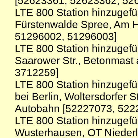
[52623361, 52623362, 52
LTE 800 Station hinzugefü
Fürstenwalde Spree, Am H
51296002, 51296003]
LTE 800 Station hinzugef
Saarower Str., Betonmast
3712259]
LTE 800 Station hinzugefü
bei Berlin, Woltersdorfer S
Autobahn [52227073, 522
LTE 800 Station hinzugef
Wusterhausen, OT Niederl