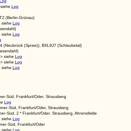
Log
 siehe
Log
2 (Berlin-Grünau)
> siehe
Log
esendahl)
> siehe
Log
g
4 (Neubrück (Spree)), BXL9J7 (Schlaubetal)
Wesendahl)
-> siehe
Log
-> siehe
Log
> siehe
Log
r-Süd, Frankfurt/Oder, Strausberg
ehe
Log
er-Süd, Frankfurt/Oder, Strausberg
r-Süd, 2 * Frankfurt/Oder, Strausberg, Ahrensfelde
> siehe
Log
mer-Süd, Frankfurt/Oder
> siehe
Log