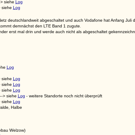
-> siehe
Log
> siehe
Log
tz deutschlandweit abgeschaltet und auch Vodafone hat Anfang Juli 
 kommt demnächst den LTE Band 1 zugute.
der erst mal drin und werde auch nicht als abgeschaltet gekennzeichn
iehe
Log
> siehe
Log
> siehe
Log
> siehe
Log
--> siehe
Log
- weitere Standorte noch nicht überprüft
> siehe
Log
alde, Halbe
ebau Welzow)