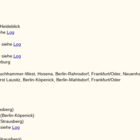
Heideblick
iehe
Log
> siehe
Log
> siehe
Log
rburg
auchhammer-West, Hosena, Berlin-Rahnsdorf, Frankfurt/Oder, Neuenh
t Lausitz, Berlin-Köpenick, Berlin-Mahlsdorf, Frankfurt/Oder
usberg)
(Berlin-Köpenick)
Strausberg)
 siehe
Log
trausberg)