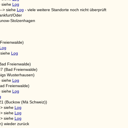
> siehe
Log
--> siehe
Log
- viele weitere Standorte noch nicht überprüft
ankfurt/Oder
Lunow-Stolzenhagen
Freienwalde)
Log
 siehe
Log
Bad Freienwalde)
7 (Bad Freienwalde)
igs Wusterhausen)
> siehe
Log
Bad Freienwalde)
> siehe
Log
g
21 (Buckow (Mä Schweiz))
-> siehe
Log
-> siehe
Log
-> siehe
Log
n) wieder zurück