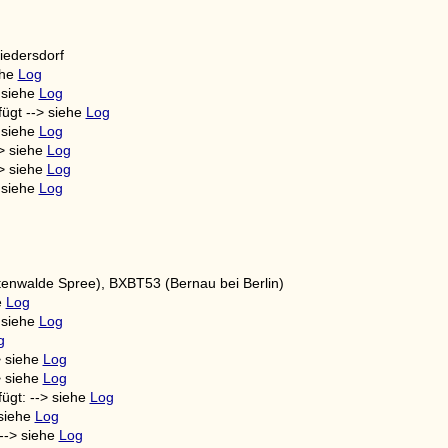
iedersdorf
ehe
Log
 siehe
Log
ügt --> siehe
Log
 siehe
Log
> siehe
Log
> siehe
Log
 siehe
Log
tenwalde Spree), BXBT53 (Bernau bei Berlin)
e
Log
 siehe
Log
g
> siehe
Log
> siehe
Log
gt: --> siehe
Log
 siehe
Log
--> siehe
Log