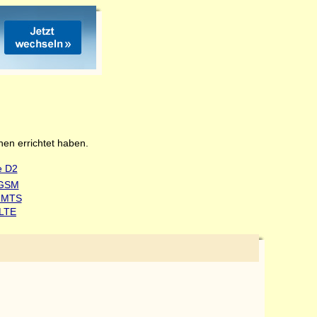
en errichtet haben.
 GSM
UMTS
 LTE