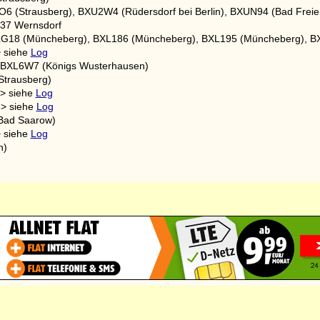
6 (Strausberg), BXU2W4 (Rüdersdorf bei Berlin), BXUN94 (Bad Frei
537 Wernsdorf
XLG18 (Müncheberg), BXL186 (Müncheberg), BXL195 (Müncheberg), BX
> siehe
Log
t: BXL6W7 (Königs Wusterhausen)
Strausberg)
-> siehe
Log
-> siehe
Log
(Bad Saarow)
> siehe
Log
n)