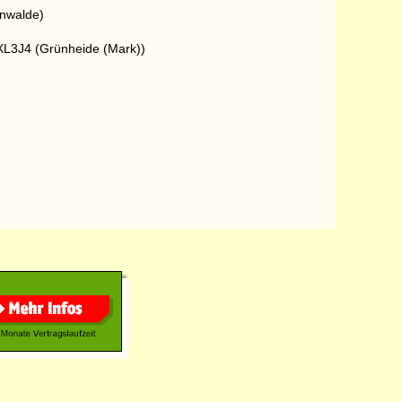
enwalde)
L3J4 (Grünheide (Mark))