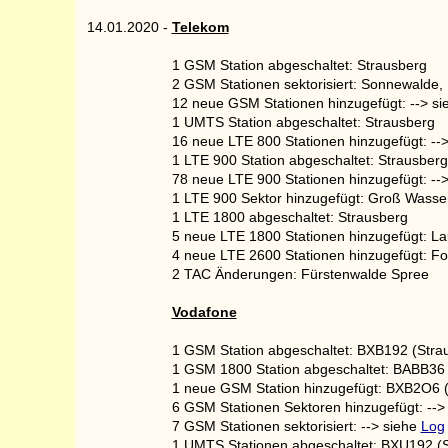
14.01.2020
-
Telekom
1 GSM Station abgeschaltet: Strausberg
2 GSM Stationen sektorisiert: Sonnewalde, 
12 neue GSM Stationen hinzugefügt: --> s
1 UMTS Station abgeschaltet: Strausberg
16 neue LTE 800 Stationen hinzugefügt: --
1 LTE 900 Station abgeschaltet: Strausberg
78 neue LTE 900 Stationen hinzugefügt: --
1 LTE 900 Sektor hinzugefügt: Groß Wasse
1 LTE 1800 abgeschaltet: Strausberg
5 neue LTE 1800 Stationen hinzugefügt: L
4 neue LTE 2600 Stationen hinzugefügt: Fors
2 TAC Änderungen: Fürstenwalde Spree
Vodafone
1 GSM Station abgeschaltet: BXB192 (Stra
1 GSM 1800 Station abgeschaltet: BABB36 
1 neue GSM Station hinzugefügt: BXB2O6 (
6 GSM Stationen Sektoren hinzugefügt: -->
7 GSM Stationen sektorisiert: --> siehe
Log
1 UMTS Stationen abgeschaltet: BXU192 (S