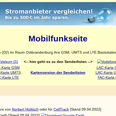
Mobilfunkseite
one (D2) im Raum Ostbrandenburg ihre GSM, UMTS und LTE Basisstation
<-- hier geht es zu den Senderlisten -->
-Karte GSM
LAC-Karte
-Karte UMTS
Kartenversion der Senderlisten
LAC-Karte 
-Karte LTE
TAC-Karte
are von
Norbert Hüttisch
oder für
CellTrack
[Stand 09.04.2022]
Earth [Stand 09.04.2022]