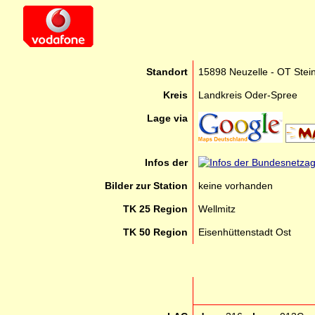
Standort
15898 Neuzelle - OT Stein
Kreis
Landkreis Oder-Spree
Lage via
Infos der
Bilder zur Station
keine vorhanden
TK 25 Region
Wellmitz
TK 50 Region
Eisenhüttenstadt Ost