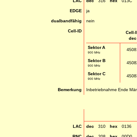
LAC
dec
316
hex
013C
EDGE
ja
dualbandfähig
nein
Cell-ID
Cell-
dec
Sektor A
4508
900 MHz
Sektor B
4508
900 MHz
Sektor C
4508
900 MHz
Bemerkung
Inbetriebnahme Ende Mär
LAC
dec
310
hex
0136
RNC
dec
208
hex
00D0