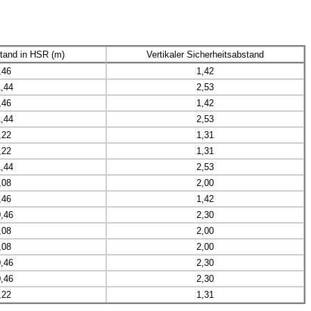
tand in HSR (m)
Vertikaler Sicherheitsabstand
,46
1,42
,44
2,53
,46
1,42
,44
2,53
,22
1,31
,22
1,31
,44
2,53
,08
2,00
,46
1,42
,46
2,30
,08
2,00
,08
2,00
,46
2,30
,46
2,30
,22
1,31