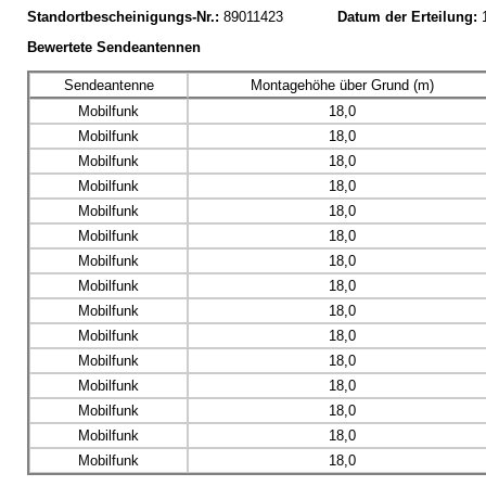
Standortbescheinigungs-Nr.:
89011423
Datum der Erteilung:
Bewertete Sendeantennen
Sendeantenne
Montagehöhe über Grund (m)
Mobilfunk
18,0
Mobilfunk
18,0
Mobilfunk
18,0
Mobilfunk
18,0
Mobilfunk
18,0
Mobilfunk
18,0
Mobilfunk
18,0
Mobilfunk
18,0
Mobilfunk
18,0
Mobilfunk
18,0
Mobilfunk
18,0
Mobilfunk
18,0
Mobilfunk
18,0
Mobilfunk
18,0
Mobilfunk
18,0