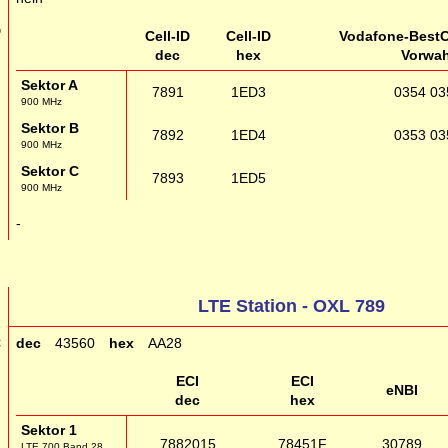
D
Cell-ID
Cell-ID
Vodafone-BestC
dec
hex
Vorwah
Sektor A
7891
1ED3
0354 03
900 MHz
Sektor B
7892
1ED4
0353 03
900 MHz
Sektor C
7893
1ED5
900 MHz
g
-
LTE Station - OXL 789
C
dec
43560
hex
AA28
ECI
ECI
eNBI
dec
hex
Sektor 1
7882015
78451F
30789
LTE 700 Band 28