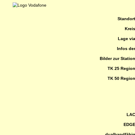
Standor
Krei
Lage vi
Infos de
Bilder zur Statio
TK 25 Regio
TK 50 Regio
LA
EDG
dualbandfähi