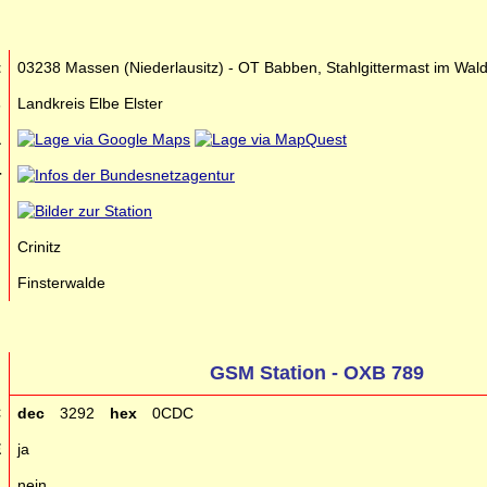
t
03238 Massen (Niederlausitz) - OT Babben, Stahlgittermast im Wal
s
Landkreis Elbe Elster
a
r
n
n
Crinitz
n
Finsterwalde
GSM Station - OXB 789
C
dec
3292
hex
0CDC
E
ja
g
nein