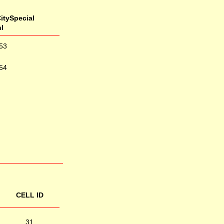
itySpecial
l
53
54
CELL ID
31