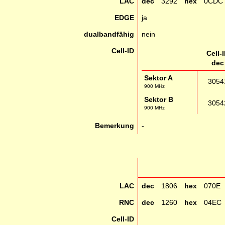
LAC
dec
3292
hex
0CDC
EDGE
ja
dualbandfähig
nein
Cell-ID
Cell-
dec
Sektor A
3054
900 MHz
Sektor B
3054
900 MHz
Bemerkung
-
LAC
dec
1806
hex
070E
RNC
dec
1260
hex
04EC
Cell-ID