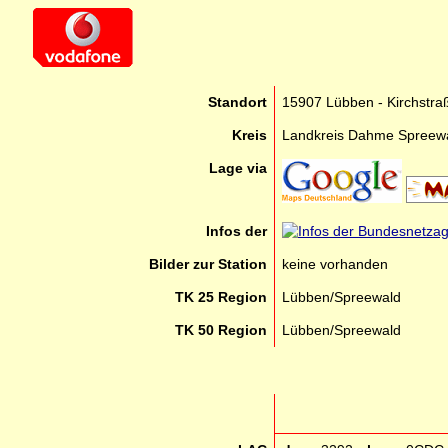
Standort
15907 Lübben - Kirchstra
Kreis
Landkreis Dahme Spreew
Lage via
Infos der
Bilder zur Station
keine vorhanden
TK 25 Region
Lübben/Spreewald
TK 50 Region
Lübben/Spreewald