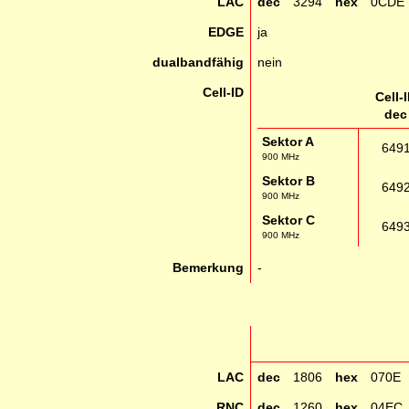
LAC
dec
3294
hex
0CDE
EDGE
ja
dualbandfähig
nein
Cell-ID
Cell-
dec
Sektor A
649
900 MHz
Sektor B
649
900 MHz
Sektor C
649
900 MHz
Bemerkung
-
LAC
dec
1806
hex
070E
RNC
dec
1260
hex
04EC