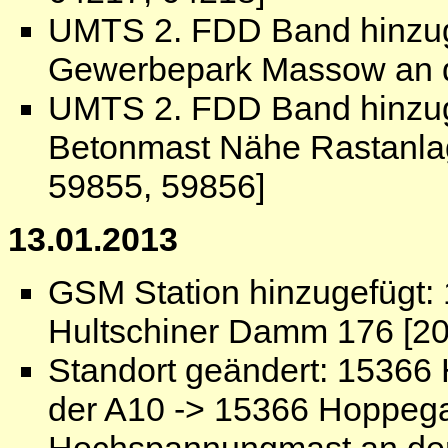
UMTS 2. FDD Band hinzuge
Gewerbepark Massow an d
UMTS 2. FDD Band hinzuge
Betonmast Nähe Rastanlag
59855, 59856]
13.01.2013
GSM Station hinzugefügt: 
Hultschiner Damm 176 [20
Standort geändert: 1536
der A10 -> 15366 Hoppeg
Hochspannungmast an de