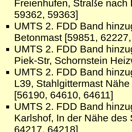
Freienhufen, Straße nach 
59362, 59363]
UMTS 2. FDD Band hinzuge
Betonmast [59851, 62227,
UMTS 2. FDD Band hinzuge
Piek-Str, Schornstein Hei
UMTS 2. FDD Band hinzug
L39, Stahlgittermast Näh
[56190, 64610, 64611]
UMTS 2. FDD Band hinzug
Karlshof, In der Nähe des
64217, 64218]