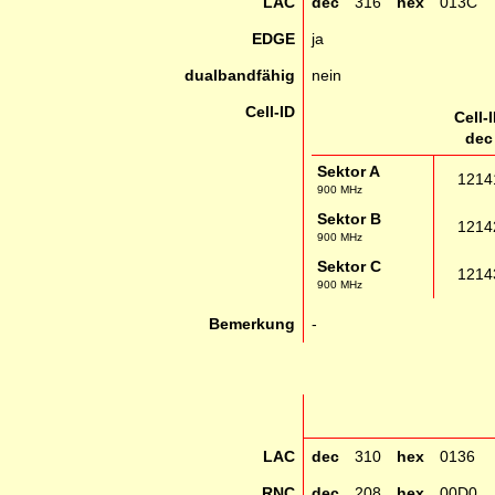
LAC
dec
316
hex
013C
EDGE
ja
dualbandfähig
nein
Cell-ID
Cell-
dec
Sektor A
1214
900 MHz
Sektor B
1214
900 MHz
Sektor C
1214
900 MHz
Bemerkung
-
LAC
dec
310
hex
0136
RNC
dec
208
hex
00D0