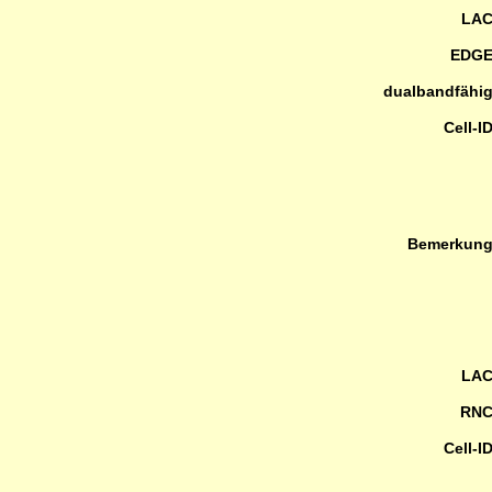
LA
EDG
dualbandfähi
Cell-I
Bemerkun
LA
RN
Cell-I