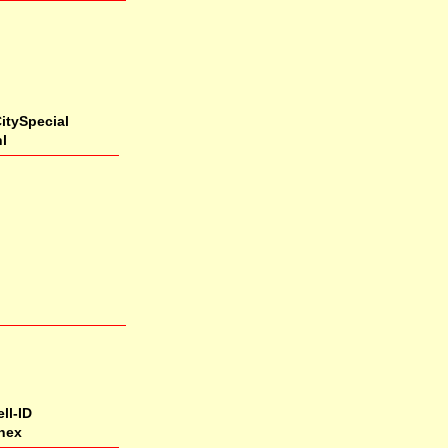
itySpecial
l
ll-ID
hex