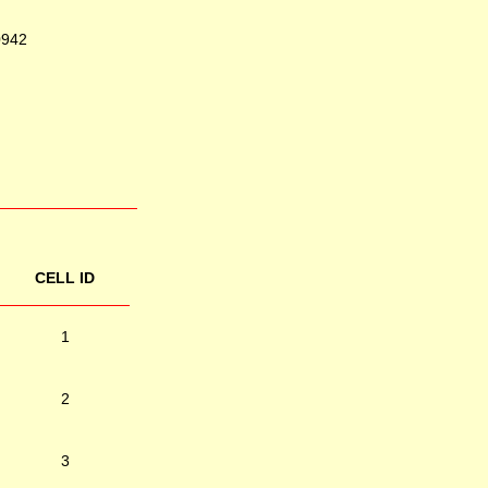
0942
CELL ID
1
2
3