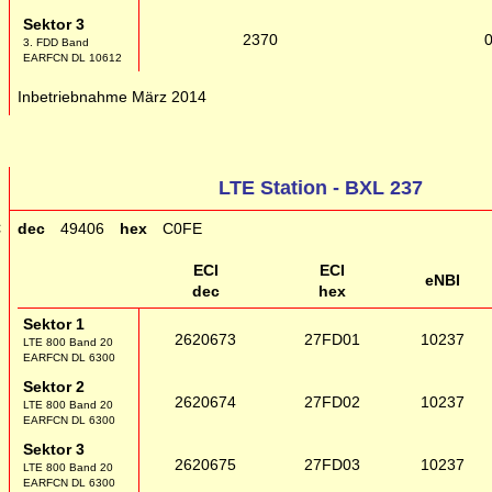
Sektor 3
2370
3. FDD Band
EARFCN DL 10612
g
Inbetriebnahme März 2014
LTE Station - BXL 237
C
dec
49406
hex
C0FE
ECI
ECI
eNBI
dec
hex
Sektor 1
2620673
27FD01
10237
LTE 800 Band 20
EARFCN DL 6300
Sektor 2
2620674
27FD02
10237
LTE 800 Band 20
EARFCN DL 6300
Sektor 3
2620675
27FD03
10237
LTE 800 Band 20
EARFCN DL 6300