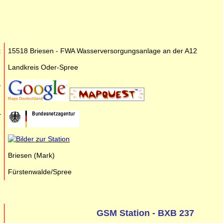
t
15518 Briesen - FWA Wasserversorgungsanlage an der A12
s
Landkreis Oder-Spree
a
r
n
n
Briesen (Mark)
n
Fürstenwalde/Spree
GSM Station - BXB 237