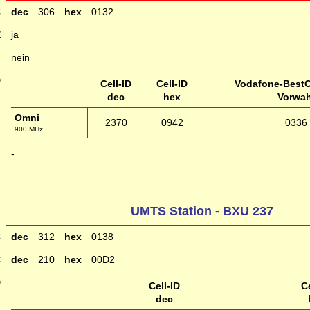
C
dec
306
hex
0132
E
ja
g
nein
D
Cell-ID
Cell-ID
Vodafone-BestC
dec
hex
Vorwah
Omni
2370
0942
0336
900 MHz
g
-
UMTS Station - BXU 237
C
dec
312
hex
0138
C
dec
210
hex
00D2
D
Cell-ID
Ce
dec