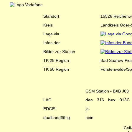
Standort
15526 Reichenwa
Kreis
Landkreis Oder-
Lage via
Infos der
Bilder zur Station
TK 25 Region
Bad Saarow-Pie
TK 50 Region
Fürstenwalde/Sp
GSM Station - BXB J03
LAC
dec
316
hex
013C
EDGE
ja
dualbandfähig
nein
Cell