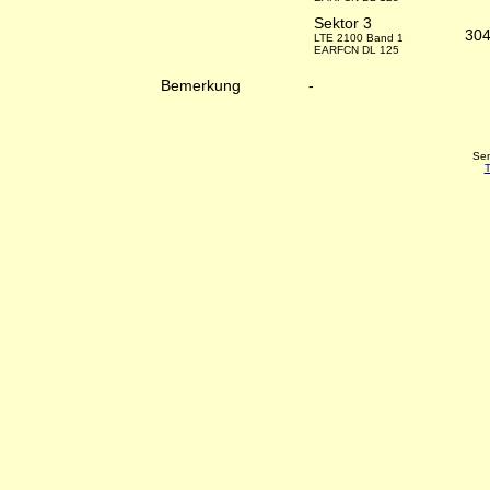
Sektor 3
30
LTE 2100 Band 1
EARFCN DL 125
Bemerkung
-
Sen
T