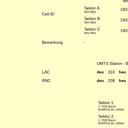
de
Sektor A
190
900 MHz
Cell-ID
Sektor B
190
900 MHz
Sektor C
190
900 MHz
Bemerkung
-
UMTS Station - 
LAC
dec
310
he
RNC
dec
208
he
Sektor 1
1. FDD Band
EARFCN DL 10564
Sektor 2
1. FDD Band
EARFCN DL 10564