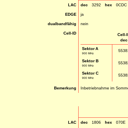
LAC
dec
3292
hex
0CDC
EDGE
ja
dualbandfähig
nein
Cell-ID
Cell-
dec
Sektor A
5538
900 MHz
Sektor B
5538
900 MHz
Sektor C
5538
900 MHz
Bemerkung
Inbetriebnahme im Somm
LAC
dec
1806
hex
070E