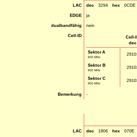
LAC
dec
3294
hex
0CDE
EDGE
ja
dualbandfähig
nein
Cell-ID
Cell-
dec
Sektor A
2910
900 MHz
Sektor B
2910
900 MHz
Sektor C
2910
900 MHz
Bemerkung
-
LAC
dec
1806
hex
070E