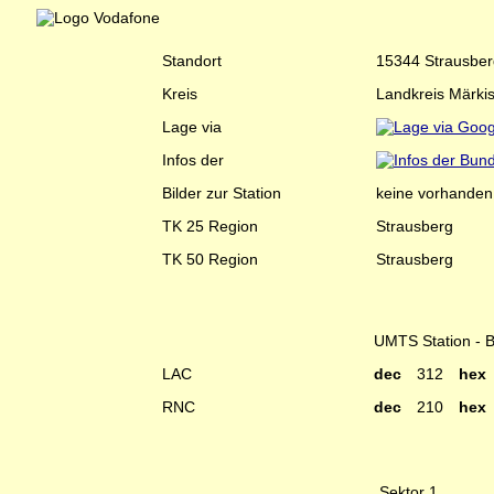
Standort
15344 Strausberg
Kreis
Landkreis Märki
Lage via
Infos der
Bilder zur Station
keine vorhanden
TK 25 Region
Strausberg
TK 50 Region
Strausberg
UMTS Station - 
LAC
dec
312
he
RNC
dec
210
he
Sektor 1