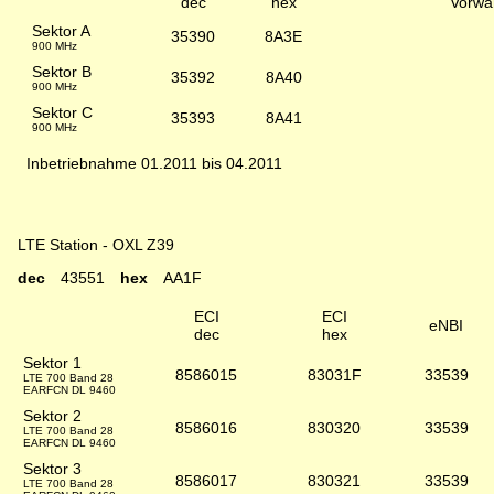
dec
hex
Vorwa
Sektor A
35390
8A3E
900 MHz
Sektor B
35392
8A40
900 MHz
Sektor C
35393
8A41
900 MHz
Inbetriebnahme 01.2011 bis 04.2011
LTE Station - OXL Z39
dec
43551
hex
AA1F
ECI
ECI
eNBI
dec
hex
Sektor 1
8586015
83031F
33539
LTE 700 Band 28
EARFCN DL 9460
Sektor 2
8586016
830320
33539
LTE 700 Band 28
EARFCN DL 9460
Sektor 3
8586017
830321
33539
LTE 700 Band 28