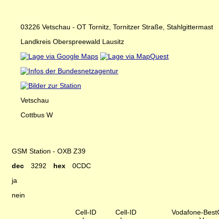
03226 Vetschau - OT Tornitz, Tornitzer Straße, Stahlgittermast
Landkreis Oberspreewald Lausitz
Vetschau
Cottbus W
GSM Station - OXB Z39
dec
3292
hex
0CDC
ja
nein
Cell-ID
Cell-ID
Vodafone-BestC