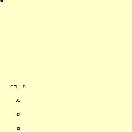
hl
CELL ID
31
32
33