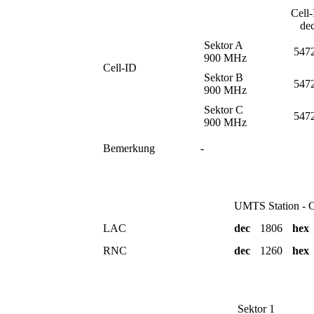
Cell
de
Sektor A
547
900 MHz
Cell-ID
Sektor B
547
900 MHz
Sektor C
547
900 MHz
Bemerkung
-
UMTS Station -
LAC
dec
1806
he
RNC
dec
1260
he
Sektor 1