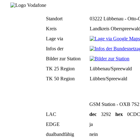
Standort
03222 Lübbenau - Otto-G
Kreis
Landkreis Oberspreewald
Lage via
Infos der
Bilder zur Station
TK 25 Region
Lübbenau/Spreewald
TK 50 Region
Lübben/Spreewald
GSM Station - OXB 7S2
LAC
dec
3292
hex
0CD
EDGE
ja
dualbandfähig
nein