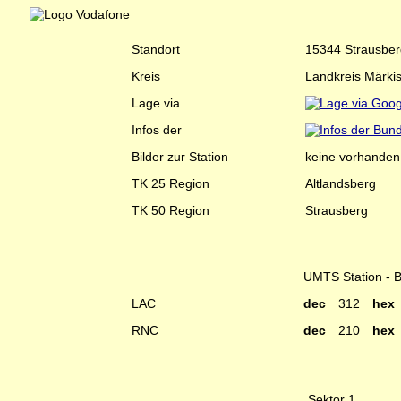
Standort
15344 Strausber
Kreis
Landkreis Märki
Lage via
Infos der
Bilder zur Station
keine vorhanden
TK 25 Region
Altlandsberg
TK 50 Region
Strausberg
UMTS Station - 
LAC
dec
312
he
RNC
dec
210
he
Sektor 1