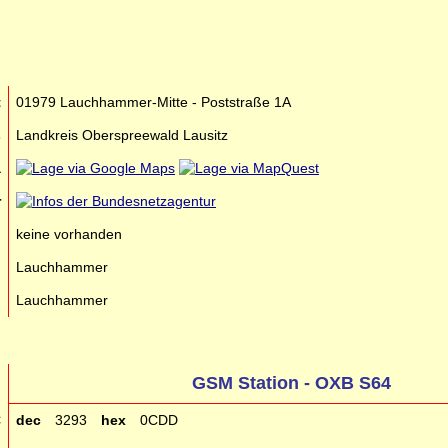
t
01979 Lauchhammer-Mitte - Poststraße 1A
s
Landkreis Oberspreewald Lausitz
a
r
n
keine vorhanden
n
Lauchhammer
n
Lauchhammer
GSM Station - OXB S64
C
dec
3293
hex
0CDD