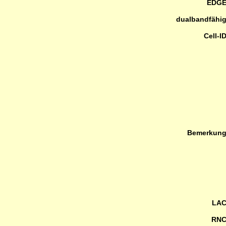
EDG
dualbandfähi
Cell-I
Bemerkun
LA
RN