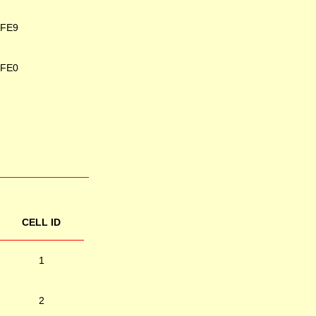
6FE9
6FE0
CELL ID
1
2