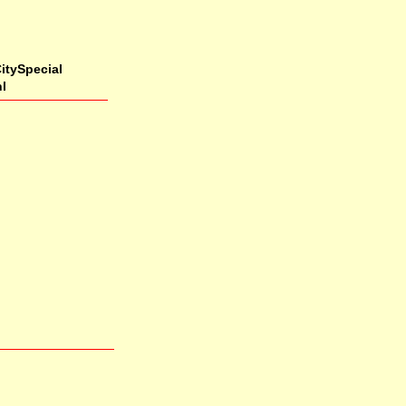
itySpecial
l