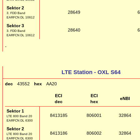
Sektor 2
28649
3. FDD Band
EARFCN DL 10612
Sektor 3
28640
3. FDD Band
EARFCN DL 10612
g
-
LTE Station - OXL S64
C
dec
43552
hex
AA20
ECI
ECI
eNBI
dec
hex
Sektor 1
8413185
806001
32864
LTE 800 Band 20
EARFCN DL 6300
Sektor 2
8413186
806002
32864
LTE 800 Band 20
EARFCN DL 6300