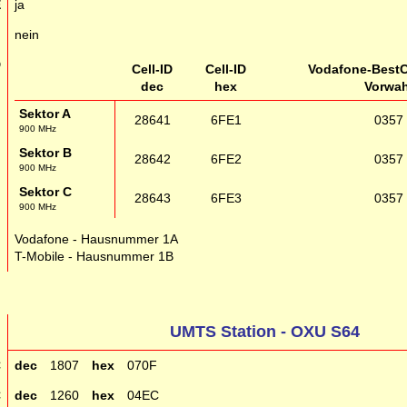
E
ja
g
nein
D
Cell-ID
Cell-ID
Vodafone-BestC
dec
hex
Vorwah
Sektor A
28641
6FE1
0357
900 MHz
Sektor B
28642
6FE2
0357
900 MHz
Sektor C
28643
6FE3
0357
900 MHz
g
Vodafone - Hausnummer 1A
T-Mobile - Hausnummer 1B
UMTS Station - OXU S64
C
dec
1807
hex
070F
C
dec
1260
hex
04EC