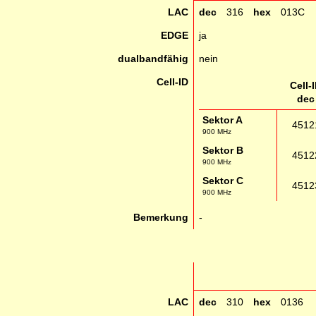
LAC
dec
316
hex
013C
EDGE
ja
dualbandfähig
nein
Cell-ID
Cell-
dec
Sektor A
4512
900 MHz
Sektor B
4512
900 MHz
Sektor C
4512
900 MHz
Bemerkung
-
LAC
dec
310
hex
0136