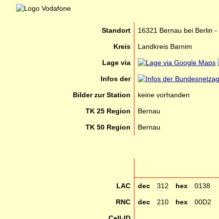
Standort
16321 Bernau bei Berlin -
Kreis
Landkreis Barnim
Lage via
Infos der
Bilder zur Station
keine vorhanden
TK 25 Region
Bernau
TK 50 Region
Bernau
LAC
dec
312
hex
0138
RNC
dec
210
hex
00D2
Cell-ID