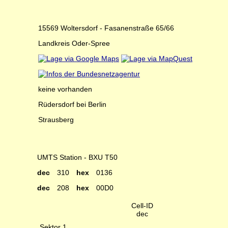
15569 Woltersdorf - Fasanenstraße 65/66
Landkreis Oder-Spree
keine vorhanden
Rüdersdorf bei Berlin
Strausberg
UMTS Station - BXU T50
dec
310
hex
0136
dec
208
hex
00D0
Cell-ID
dec
Sektor 1