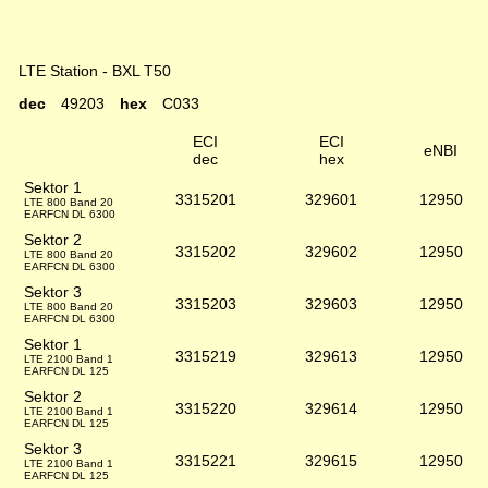
LTE Station - BXL T50
dec
49203
hex
C033
ECI
ECI
eNBI
dec
hex
Sektor 1
3315201
329601
12950
LTE 800 Band 20
EARFCN DL 6300
Sektor 2
3315202
329602
12950
LTE 800 Band 20
EARFCN DL 6300
Sektor 3
3315203
329603
12950
LTE 800 Band 20
EARFCN DL 6300
Sektor 1
3315219
329613
12950
LTE 2100 Band 1
EARFCN DL 125
Sektor 2
3315220
329614
12950
LTE 2100 Band 1
EARFCN DL 125
Sektor 3
3315221
329615
12950
LTE 2100 Band 1
EARFCN DL 125