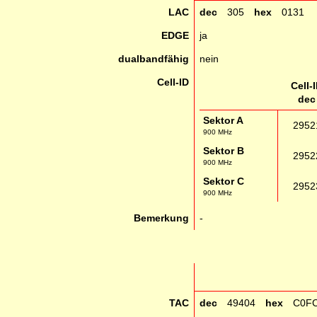
LAC
dec
305
hex
0131
EDGE
ja
dualbandfähig
nein
Cell-ID
Cell-
dec
Sektor A
2952
900 MHz
Sektor B
2952
900 MHz
Sektor C
2952
900 MHz
Bemerkung
-
TAC
dec
49404
hex
C0F