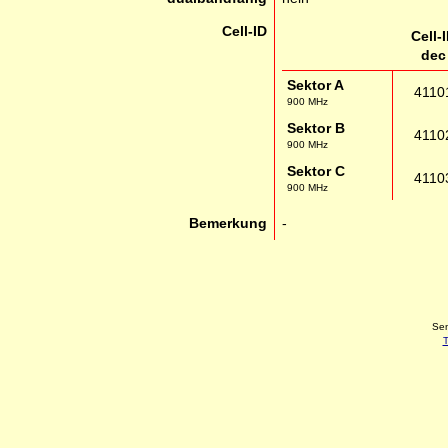
Cell-ID
Cell-
dec
Sektor A
4110
900 MHz
Sektor B
4110
900 MHz
Sektor C
4110
900 MHz
Bemerkung
-
Sen
T