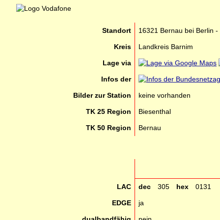
Standort
16321 Bernau bei Berlin -
Kreis
Landkreis Barnim
Lage via
Infos der
Bilder zur Station
keine vorhanden
TK 25 Region
Biesenthal
TK 50 Region
Bernau
LAC
dec
305
hex
0131
EDGE
ja
dualbandfähig
nein