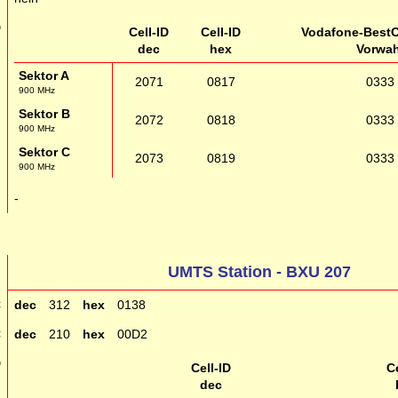
D
Cell-ID
Cell-ID
Vodafone-BestC
dec
hex
Vorwah
Sektor A
2071
0817
0333
900 MHz
Sektor B
2072
0818
0333
900 MHz
Sektor C
2073
0819
0333
900 MHz
g
-
UMTS Station - BXU 207
C
dec
312
hex
0138
C
dec
210
hex
00D2
D
Cell-ID
Ce
dec