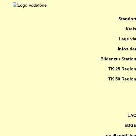
Standor
Krei
Lage vi
Infos de
Bilder zur Statio
TK 25 Regio
TK 50 Regio
LA
EDG
dualbandfähi