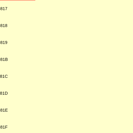
0817
0818
0819
081B
081C
081D
081E
081F