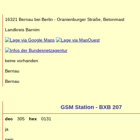
t
16321 Bernau bei Berlin - Oranienburger Straße, Betonmast
s
Landkreis Barnim
a
r
n
keine vorhanden
n
Bernau
n
Bernau
GSM Station - BXB 207
C
dec
305
hex
0131
E
ja
g
nein