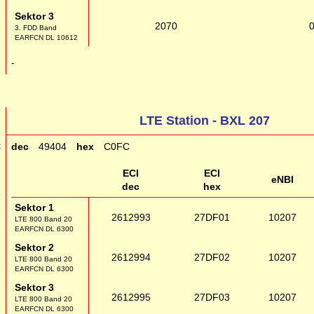
Sektor 3
2070
3. FDD Band
EARFCN DL 10612
g
-
LTE Station - BXL 207
C
dec
49404
hex
C0FC
ECI
ECI
eNBI
dec
hex
Sektor 1
2612993
27DF01
10207
LTE 800 Band 20
EARFCN DL 6300
Sektor 2
2612994
27DF02
10207
LTE 800 Band 20
EARFCN DL 6300
Sektor 3
2612995
27DF03
10207
LTE 800 Band 20
EARFCN DL 6300