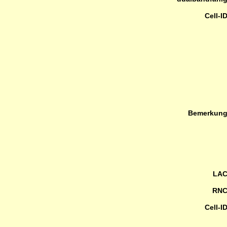
Cell-I
Bemerkun
LA
RN
Cell-I