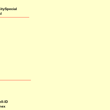
itySpecial
l
ll-ID
hex