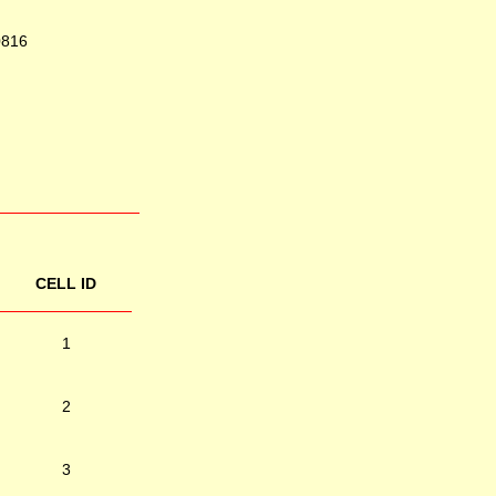
0816
CELL ID
1
2
3