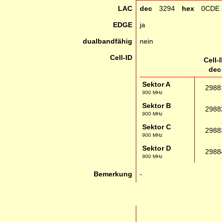
LAC
dec
3294
hex
0CDE
EDGE
ja
dualbandfähig
nein
Cell-ID
Cell-
dec
Sektor A
2988
900 MHz
Sektor B
2988
900 MHz
Sektor C
2988
900 MHz
Sektor D
2988
900 MHz
Bemerkung
-