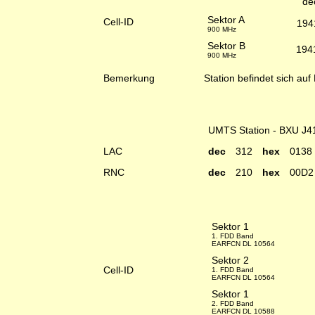
de
Sektor A
Cell-ID
194
900 MHz
Sektor B
194
900 MHz
Bemerkung
Station befindet sich auf 
UMTS Station - BXU J4
LAC
dec
312
hex
0138
RNC
dec
210
hex
00D2
Sektor 1
1. FDD Band
EARFCN DL 10564
Sektor 2
Cell-ID
1. FDD Band
EARFCN DL 10564
Sektor 1
2. FDD Band
EARFCN DL 10588