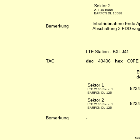
Sektor 2
2. FDD Band
EARFCN DL 10588
Inbetriebnahme Ende Ap
Bemerkung
Abschaltung 3.FDD weg
LTE Station - BXL J41
TAC
dec
49406
hex
C0FE
E
d
Sektor 1
5234
LTE 2100 Band 1
EARFCN DL 125
Sektor 2
5234
LTE 2100 Band 1
EARFCN DL 125
Bemerkung
-
Sen