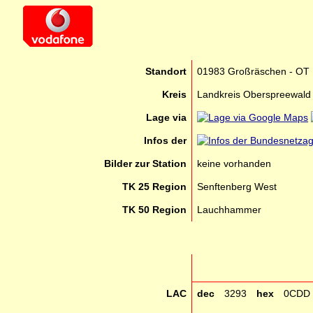
Standort
01983 Großräschen - OT 
Kreis
Landkreis Oberspreewald 
Lage via
Infos der
Bilder zur Station
keine vorhanden
TK 25 Region
Senftenberg West
TK 50 Region
Lauchhammer
LAC
dec
3293
hex
0CDD