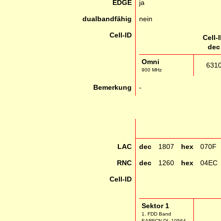
EDGE
ja
dualbandfähig
nein
Cell-ID
Cell-
dec
Omni
631
900 MHz
Bemerkung
-
LAC
dec
1807
hex
070F
RNC
dec
1260
hex
04EC
Cell-ID
Sektor 1
1. FDD Band
EARFCN DL 10564