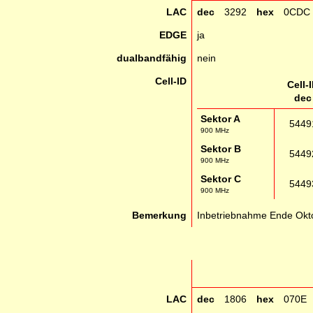
LAC
dec
3292
hex
0CDC
EDGE
ja
dualbandfähig
nein
Cell-ID
Cell-
dec
Sektor A
5449
900 MHz
Sektor B
5449
900 MHz
Sektor C
5449
900 MHz
Bemerkung
Inbetriebnahme Ende Okt
LAC
dec
1806
hex
070E