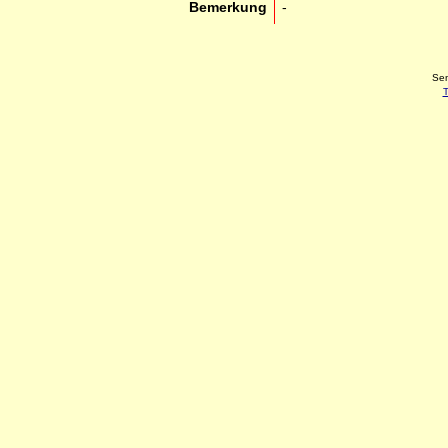
Bemerkung
-
Sen
T