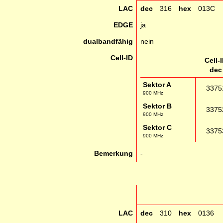
LAC
dec
316
hex
013C
EDGE
ja
dualbandfähig
nein
Cell-ID
Cell-
dec
Sektor A
3375
900 MHz
Sektor B
3375
900 MHz
Sektor C
3375
900 MHz
Bemerkung
-
LAC
dec
310
hex
0136