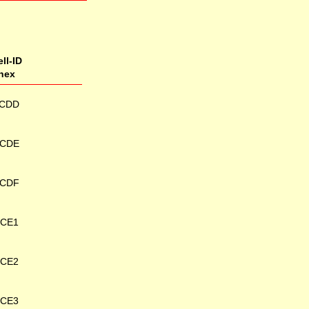
ll-ID
hex
CDD
CDE
CDF
3CE1
3CE2
3CE3