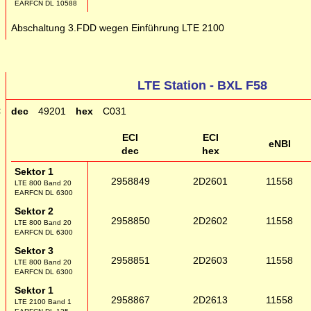
EARFCN DL 10588
g
Abschaltung 3.FDD wegen Einführung LTE 2100
LTE Station - BXL F58
C
dec
49201
hex
C031
ECI
ECI
eNBI
dec
hex
Sektor 1
2958849
2D2601
11558
LTE 800 Band 20
EARFCN DL 6300
Sektor 2
2958850
2D2602
11558
LTE 800 Band 20
EARFCN DL 6300
Sektor 3
2958851
2D2603
11558
LTE 800 Band 20
EARFCN DL 6300
Sektor 1
2958867
2D2613
11558
LTE 2100 Band 1