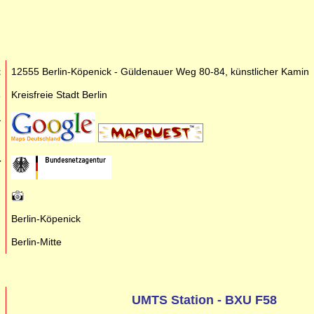
t
12555 Berlin-Köpenick - Güldenauer Weg 80-84, künstlicher Kamin
s
Kreisfreie Stadt Berlin
a
r
n
n
Berlin-Köpenick
n
Berlin-Mitte
UMTS Station - BXU F58