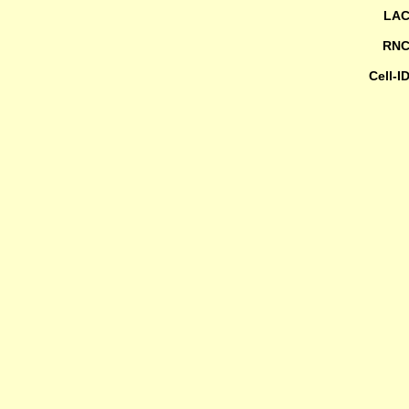
LA
RN
Cell-I