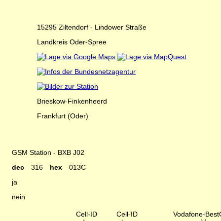
15295 Ziltendorf - Lindower Straße
Landkreis Oder-Spree
Brieskow-Finkenheerd
Frankfurt (Oder)
GSM Station - BXB J02
dec
316
hex
013C
ja
nein
Cell-ID
Cell-ID
Vodafone-BestC