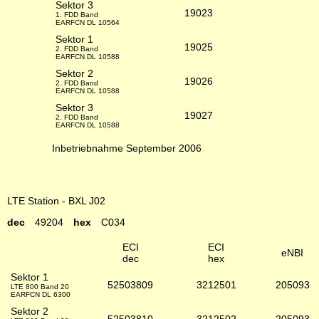
Sektor 3
19023
1. FDD Band
EARFCN DL 10564
Sektor 1
19025
2. FDD Band
EARFCN DL 10588
Sektor 2
19026
2. FDD Band
EARFCN DL 10588
Sektor 3
19027
2. FDD Band
EARFCN DL 10588
Inbetriebnahme September 2006
LTE Station - BXL J02
dec
49204
hex
C034
ECI
ECI
eNBI
dec
hex
Sektor 1
52503809
3212501
205093
LTE 800 Band 20
EARFCN DL 6300
Sektor 2