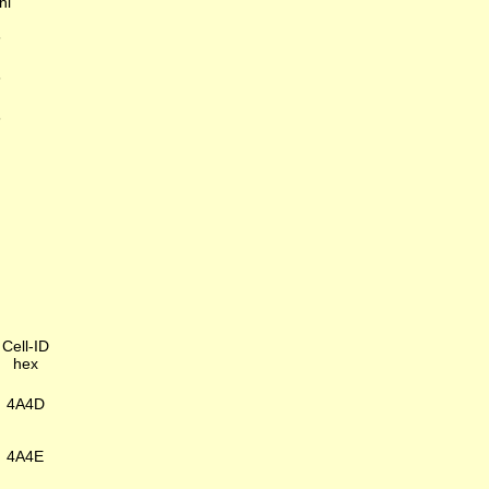
hl
6
6
6
Cell-ID
hex
4A4D
4A4E