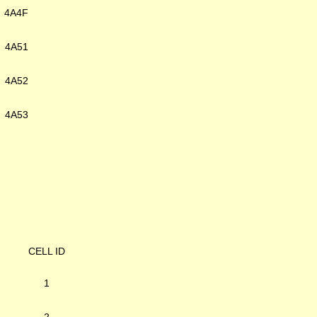
4A4F
4A51
4A52
4A53
CELL ID
1