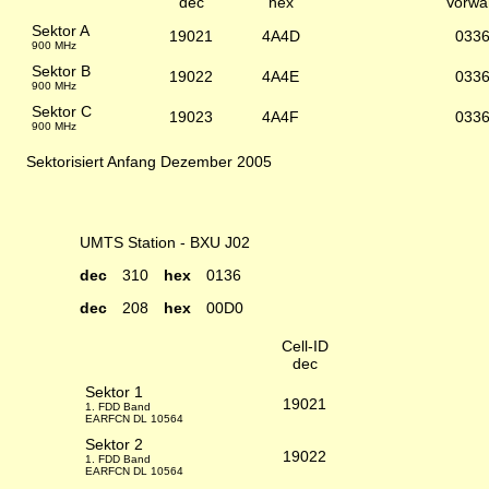
dec
hex
Vorwa
Sektor A
19021
4A4D
033
900 MHz
Sektor B
19022
4A4E
033
900 MHz
Sektor C
19023
4A4F
033
900 MHz
Sektorisiert Anfang Dezember 2005
UMTS Station - BXU J02
dec
310
hex
0136
dec
208
hex
00D0
Cell-ID
dec
Sektor 1
19021
1. FDD Band
EARFCN DL 10564
Sektor 2
19022
1. FDD Band
EARFCN DL 10564