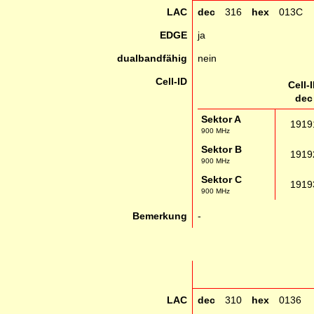
LAC
dec
316
hex
013C
EDGE
ja
dualbandfähig
nein
Cell-ID
Cell-
dec
Sektor A
1919
900 MHz
Sektor B
1919
900 MHz
Sektor C
1919
900 MHz
Bemerkung
-
LAC
dec
310
hex
0136