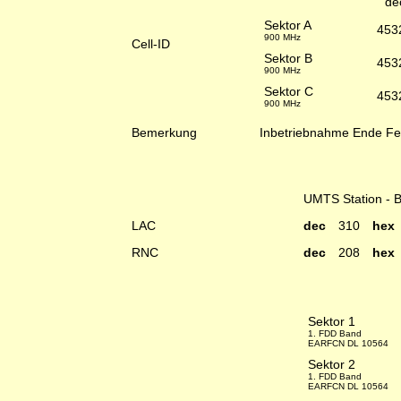
de
Sektor A
453
900 MHz
Cell-ID
Sektor B
453
900 MHz
Sektor C
453
900 MHz
Bemerkung
Inbetriebnahme Ende Fe
UMTS Station - 
LAC
dec
310
he
RNC
dec
208
he
Sektor 1
1. FDD Band
EARFCN DL 10564
Sektor 2
1. FDD Band
EARFCN DL 10564