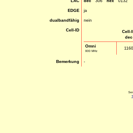
LAC
dec
306
hex
0132
EDGE
ja
dualbandfähig
nein
Cell-ID
Cell-
dec
Omni
116
900 MHz
Bemerkung
-
Sen
T