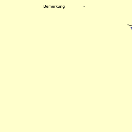
Bemerkung
-
Sen
T