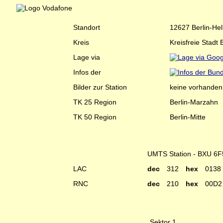
Standort
12627 Berlin-Hel
Kreis
Kreisfreie Stadt 
Lage via
Infos der
Bilder zur Station
keine vorhanden
TK 25 Region
Berlin-Marzahn
TK 50 Region
Berlin-Mitte
UMTS Station - BXU 6F
LAC
dec
312
hex
0138
RNC
dec
210
hex
00D2
Sektor 1