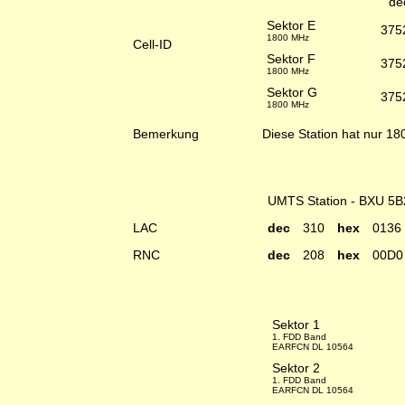
de
Sektor E
375
1800 MHz
Cell-ID
Sektor F
375
1800 MHz
Sektor G
375
1800 MHz
Bemerkung
Diese Station hat nur 1
UMTS Station - BXU 5B
LAC
dec
310
hex
0136
RNC
dec
208
hex
00D0
Sektor 1
1. FDD Band
EARFCN DL 10564
Sektor 2
1. FDD Band
EARFCN DL 10564