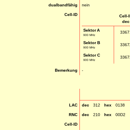
dualbandfähig
nein
Cell-ID
Cell-
dec
Sektor A
3367
900 MHz
Sektor B
3367
900 MHz
Sektor C
3367
900 MHz
Bemerkung
-
LAC
dec
312
hex
0138
RNC
dec
210
hex
00D2
Cell-ID