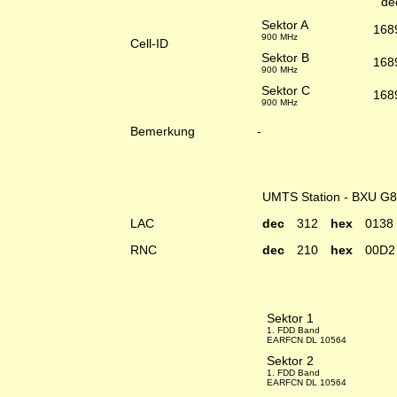
de
Sektor A
168
900 MHz
Cell-ID
Sektor B
168
900 MHz
Sektor C
168
900 MHz
Bemerkung
-
UMTS Station - BXU G
LAC
dec
312
hex
0138
RNC
dec
210
hex
00D2
Sektor 1
1. FDD Band
EARFCN DL 10564
Sektor 2
1. FDD Band
EARFCN DL 10564