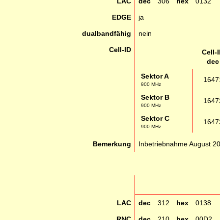
LAC
dec
306
hex
0132
EDGE
ja
dualbandfähig
nein
Cell-ID
Cell-
dec
Sektor A
1647
900 MHz
Sektor B
1647
900 MHz
Sektor C
1647
900 MHz
Bemerkung
Inbetriebnahme August 2
LAC
dec
312
hex
0138
RNC
dec
210
hex
00D2