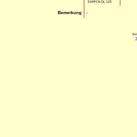
EARFCN DL 125
Bemerkung
-
Sen
T