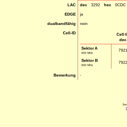
LAC
dec
3292
hex
0CDC
EDGE
ja
dualbandfähig
nein
Cell-ID
Cell-
dec
Sektor A
792
900 MHz
Sektor B
792
900 MHz
Bemerkung
-
Sen
T