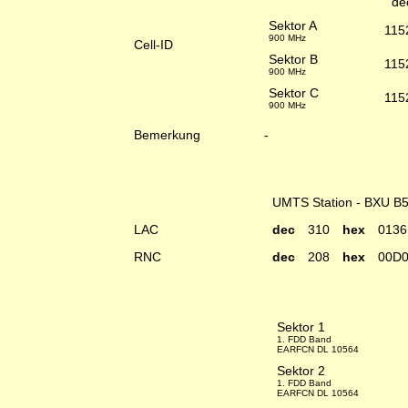
de
Sektor A
115
900 MHz
Cell-ID
Sektor B
115
900 MHz
Sektor C
115
900 MHz
Bemerkung
-
UMTS Station - BXU B
LAC
dec
310
hex
0136
RNC
dec
208
hex
00D
Sektor 1
1. FDD Band
EARFCN DL 10564
Sektor 2
1. FDD Band
EARFCN DL 10564