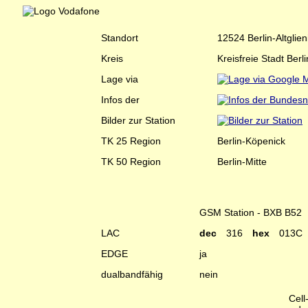
Standort
12524 Berlin-Altglie
Kreis
Kreisfreie Stadt Berli
Lage via
Infos der
Bilder zur Station
TK 25 Region
Berlin-Köpenick
TK 50 Region
Berlin-Mitte
GSM Station - BXB B52
LAC
dec
316
hex
013C
EDGE
ja
dualbandfähig
nein
Cell