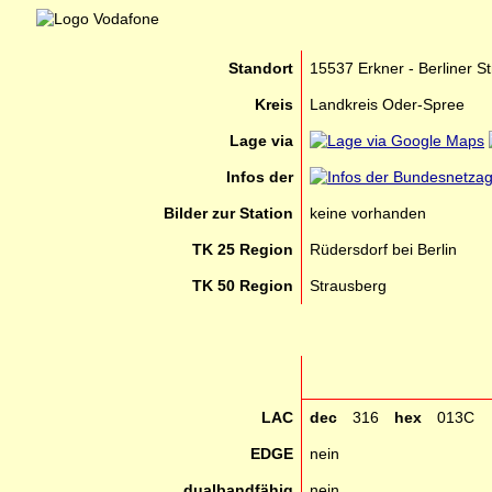
Standort
15537 Erkner - Berliner St
Kreis
Landkreis Oder-Spree
Lage via
Infos der
Bilder zur Station
keine vorhanden
TK 25 Region
Rüdersdorf bei Berlin
TK 50 Region
Strausberg
LAC
dec
316
hex
013C
EDGE
nein
dualbandfähig
nein