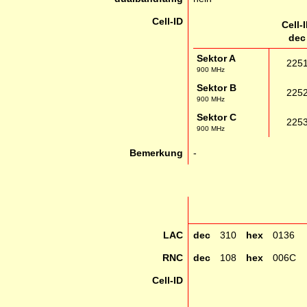
Cell-ID
Cell-
dec
Sektor A
225
900 MHz
Sektor B
225
900 MHz
Sektor C
225
900 MHz
Bemerkung
-
LAC
dec
310
hex
0136
RNC
dec
108
hex
006C
Cell-ID