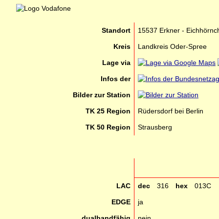
Standort
15537 Erkner - Eichhörn
Kreis
Landkreis Oder-Spree
Lage via
Infos der
Bilder zur Station
TK 25 Region
Rüdersdorf bei Berlin
TK 50 Region
Strausberg
LAC
dec
316
hex
013C
EDGE
ja
dualbandfähig
nein