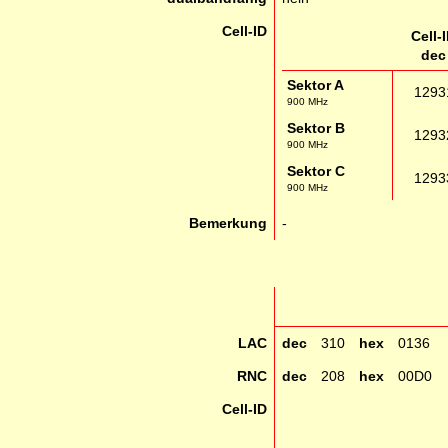
Cell-ID
Cell-
dec
Sektor A
1293
900 MHz
Sektor B
1293
900 MHz
Sektor C
1293
900 MHz
Bemerkung
-
LAC
dec
310
hex
0136
RNC
dec
208
hex
00D0
Cell-ID