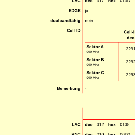
LAC
dec
317
hex
013D
EDGE
ja
dualbandfähig
nein
Cell-ID
Cell-
dec
Sektor A
229
900 MHz
Sektor B
229
900 MHz
Sektor C
229
900 MHz
Bemerkung
-
LAC
dec
312
hex
0138
RNC
dec
210
hex
00D2