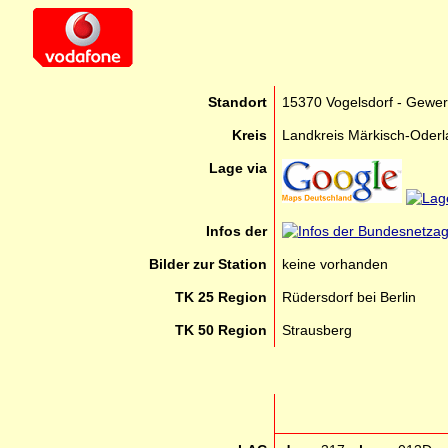
Standort
15370 Vogelsdorf - Gewer
Kreis
Landkreis Märkisch-Oder
Lage via
Infos der
Bilder zur Station
keine vorhanden
TK 25 Region
Rüdersdorf bei Berlin
TK 50 Region
Strausberg