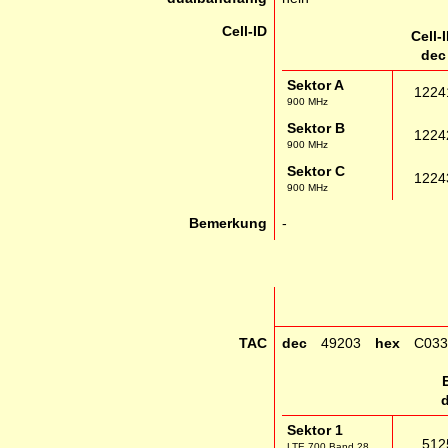
Cell-ID
Cell-
dec
Sektor A
1224
900 MHz
Sektor B
1224
900 MHz
Sektor C
1224
900 MHz
Bemerkung
-
TAC
dec
49203
hex
C033
Sektor 1
512
LTE 700 Band 28