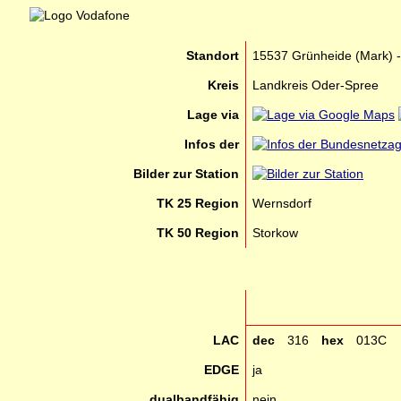
Standort
15537 Grünheide (Mark) 
Kreis
Landkreis Oder-Spree
Lage via
Infos der
Bilder zur Station
TK 25 Region
Wernsdorf
TK 50 Region
Storkow
LAC
dec
316
hex
013C
EDGE
ja
dualbandfähig
nein