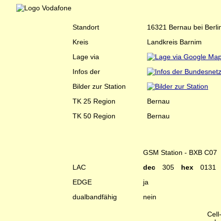
Standort
16321 Bernau bei Berli
Kreis
Landkreis Barnim
Lage via
Infos der
Bilder zur Station
TK 25 Region
Bernau
TK 50 Region
Bernau
GSM Station - BXB C07
LAC
dec
305
hex
0131
EDGE
ja
dualbandfähig
nein
Cell