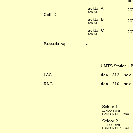
de
Sektor A
120
900 MHz
Cell-ID
Sektor B
120
900 MHz
Sektor C
120
900 MHz
Bemerkung
-
UMTS Station - 
LAC
dec
312
he
RNC
dec
210
he
Sektor 1
1. FDD Band
EARFCN DL 10564
Sektor 2
1. FDD Band
EARFCN DL 10564