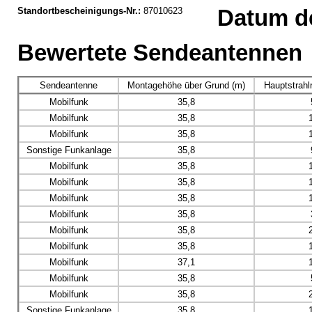
Standortbescheinigungs-Nr.:
87010623
Datum de
Bewertete Sendeantennen
Sendeantenne
Montagehöhe über Grund (m)
Hauptstrahl
Mobilfunk
35,8
Mobilfunk
35,8
Mobilfunk
35,8
Sonstige Funkanlage
35,8
Mobilfunk
35,8
Mobilfunk
35,8
Mobilfunk
35,8
Mobilfunk
35,8
Mobilfunk
35,8
Mobilfunk
35,8
Mobilfunk
37,1
Mobilfunk
35,8
Mobilfunk
35,8
Sonstige Funkanlage
35,8