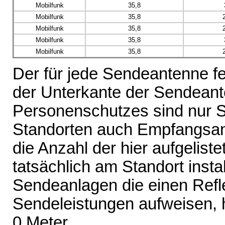
Mobilfunk
35,8
Mobilfunk
35,8
Mobilfunk
35,8
Mobilfunk
35,8
Mobilfunk
35,8
Der für jede Sendeantenne fe
der Unterkante der Sendeante
Personenschutzes sind nur 
Standorten auch Empfangsant
die Anzahl der hier aufgelist
tatsächlich am Standort inst
Sendeanlagen die einen Refl
Sendeleistungen aufweisen, 
0 Meter.