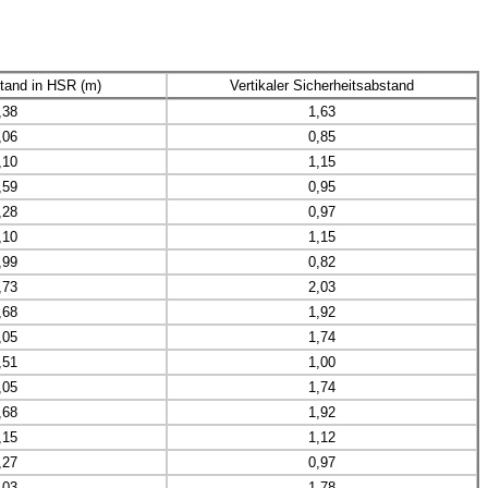
tand in HSR (m)
Vertikaler Sicherheitsabstand
,38
1,63
,06
0,85
,10
1,15
,59
0,95
,28
0,97
,10
1,15
,99
0,82
,73
2,03
,68
1,92
,05
1,74
,51
1,00
,05
1,74
,68
1,92
,15
1,12
,27
0,97
,03
1,78