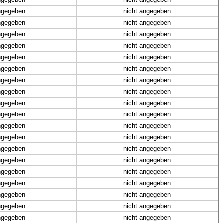
ngegeben
nicht angegeben
ngegeben
nicht angegeben
ngegeben
nicht angegeben
ngegeben
nicht angegeben
ngegeben
nicht angegeben
ngegeben
nicht angegeben
ngegeben
nicht angegeben
ngegeben
nicht angegeben
ngegeben
nicht angegeben
ngegeben
nicht angegeben
ngegeben
nicht angegeben
ngegeben
nicht angegeben
ngegeben
nicht angegeben
ngegeben
nicht angegeben
ngegeben
nicht angegeben
ngegeben
nicht angegeben
ngegeben
nicht angegeben
ngegeben
nicht angegeben
ngegeben
nicht angegeben