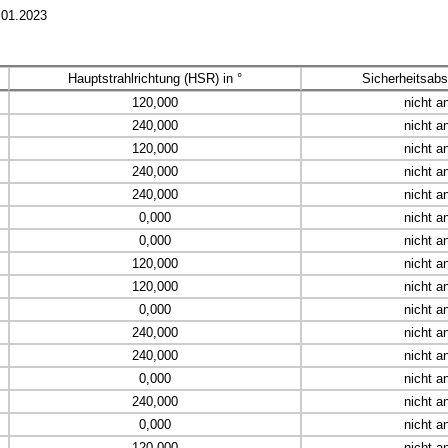
.01.2023
Hauptstrahlrichtung (HSR) in °
Sicherheitsabs
120,000
nicht a
240,000
nicht a
120,000
nicht a
240,000
nicht a
240,000
nicht a
0,000
nicht a
0,000
nicht a
120,000
nicht a
120,000
nicht a
0,000
nicht a
240,000
nicht a
240,000
nicht a
0,000
nicht a
240,000
nicht a
0,000
nicht a
120,000
nicht a