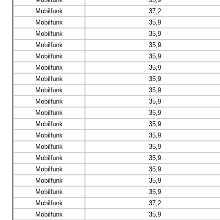
Mobilfunk
37,2
Mobilfunk
35,9
Mobilfunk
35,9
Mobilfunk
35,9
Mobilfunk
35,9
Mobilfunk
35,9
Mobilfunk
35,9
Mobilfunk
35,9
Mobilfunk
35,9
Mobilfunk
35,9
Mobilfunk
35,9
Mobilfunk
35,9
Mobilfunk
35,9
Mobilfunk
35,9
Mobilfunk
35,9
Mobilfunk
35,9
Mobilfunk
35,9
Mobilfunk
37,2
Mobilfunk
35,9